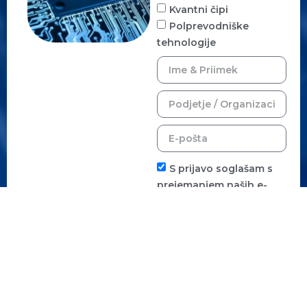
Kvantni čipi
Polprevodniške
tehnologije
S prijavo soglašam s
prejemanjem naših e-
sporočil z novicami. Od
prejemanja se lahko
kadar koli odjavite.
PRIJAVA NA E-
NOVICE