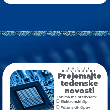
BODITE
OBVEŠČENI
Prejemajte
tedenske
novosti
Zanima me predvsem:
Elektronski čipi
Fotonskih čipov