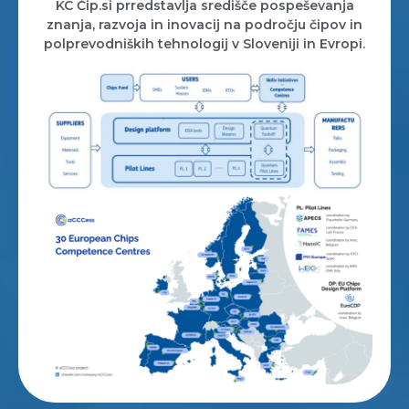
KC Čip.si prredstavlja središče pospeševanja
znanja, razvoja in inovacij na področju čipov in
polprevodniških tehnologij v Sloveniji in Evropi.