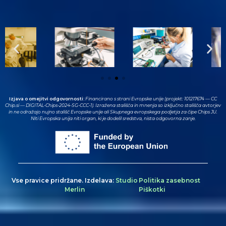
Izjava o omejitvi odgovornosti:
Financirano s strani Evropske unije (projekt: 101217674 — CC
Chip.si — DIGITAL-Chips-2024-SG-CCC-1). Izražena stališča in mnenja so izključno stališča avtorjev
in ne odražajo nujno stališč Evropske unije ali Skupnega evropskega podjetja za čipe Chips JU.
Niti Evropska unija niti organ, ki je dodelil sredstva, nista odgovorna zanje.
Vse pravice pridržane. Izdelava:
Studio
Politika zasebnost
Merlin
Piškotki