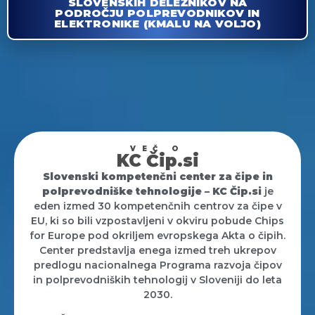
SLOVENSKIH DELEŽNIKOV NA
PODROČJU POLPREVODNIKOV IN
ELEKTRONIKE (KMALU NA VOLJO)
VEČ O
KC Čip.si
Slovenski kompetenčni center za čipe in
polprevodniške tehnologije – KC Čip.si
je
eden izmed 30 kompetenčnih centrov za čipe v
EU, ki so bili vzpostavljeni v okviru pobude Chips
for Europe pod okriljem evropskega Akta o čipih.
Center predstavlja enega izmed treh ukrepov
predlogu nacionalnega Programa razvoja čipov
in polprevodniških tehnologij v Sloveniji do leta
2030.