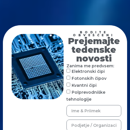
BODITE
OBVEŠČENI
Prejemajte
tedenske
novosti
Zanima me predvsem:
Elektronski čipi
Fotonskih čipov
Kvantni čipi
Polprevodniške
tehnologije