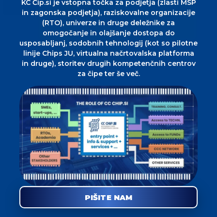
KC Čip.si je vstopna točka za podjetja (zlasti MSP
in zagonska podjetja), raziskovalne organizacije
(RTO), univerze in druge deležnike za
omogočanje in olajšanje dostopa do
usposabljanj, sodobnih tehnologij (kot so pilotne
linije Chips JU, virtualna načrtovalska platforma
in druge), storitev drugih kompetenčnih centrov
za čipe ter še več.
PIŠITE NAM