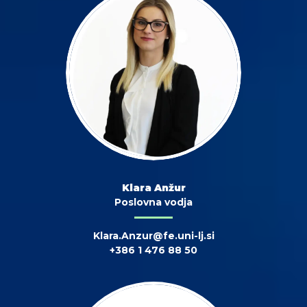
Klara Anžur
Poslovna vodja
Klara.Anzur@fe.uni-lj.si
+386 1 476 88 50