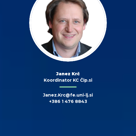
Janez Krč
Koordinator KC Čip.si
Janez.Krc@fe.uni-lj.si
+386 1 476 8843